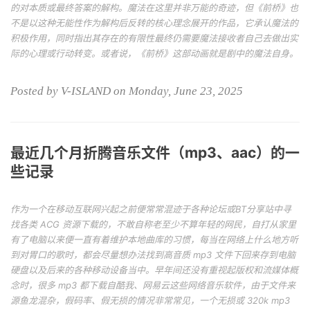
的对本质或最终答案的解构。魔法在这里并非万能的奇迹，但《前桥》也
不是以这种无能性作为解构后反转的核心理念展开的作品，它承认魔法的
积极作用，同时指出其存在的有限性最终仍需要魔法接收者自己去做出实
际的心理或行动转变。或者说，《前桥》这部动画就是剧中的魔法自身。
Posted by V-ISLAND on Monday, June 23, 2025
最近几个月折腾音乐文件（mp3、aac）的一
些记录
作为一个在移动互联网兴起之前便常常混迹于各种论坛或BT分享站中寻
找各类 ACG 资源下载的，不敢自称老至少不算年轻的网民，自打从家里
有了电脑以来便一直有着维护本地曲库的习惯，每当在网络上什么地方听
到对胃口的歌时，都会尽量想办法找到高音质 mp3 文件下回来存到电脑
硬盘以及后来的各种移动设备当中。早年间还没有重视起版权和流媒体概
念时，很多 mp3 都下载自酷我、网易云这些网络音乐软件，由于文件来
源鱼龙混杂，假码率、假无损的情况非常常见，一个无损或 320k mp3