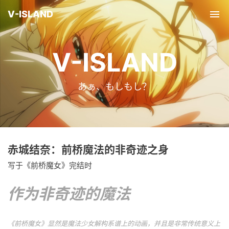
V-ISLAND
Tog
nav
V-ISLAND
あぁ、もしもし？
赤城结奈：前桥魔法的非奇迹之身
写于《前桥魔女》完结时
作为非奇迹的魔法
《前桥魔女》显然是魔法少女解构系谱上的动画，并且是非常传统意义上