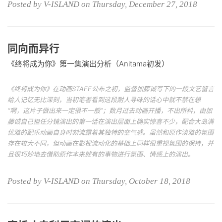
Posted by V-ISLAND on Thursday, December 27, 2018
同向而异行
《终将成为你》第一集演出分析（Anitama初发）
《终将成为你》在动画STAFF公布之初，监督加藤诚写下的一段文艺留言
给人记忆无比深刻，当初笔者看到这段耐人寻味的话心中就不禁在想
“啊，这片子做出来一定很不一般”；数月过去动画开播，不出所料，由加
藤诚自己担任分镜演出的第一话在演出层面上确实惊喜不少，配合大岛满
优雅的配乐动画自身时刻流露着其独特的空气感。虽然和原作淡雅的氛围
存在较大不同，但动画在影视流动化的基础上同样很重视氛围的保持，并
且很巧妙地去借助原作本来就有的事物进行氛围、情感上的演出。
Posted by V-ISLAND on Thursday, October 18, 2018