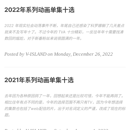
2022年系列动画单集十选
2022 年现实社会动荡事件不断，年尾自己还感染了科罗娜躺了几天差点
就来不及写年十了。不过今年的 TVA 十分精彩，一反往年年十需要找凑
数回的尴尬，对于新番粉丝来说很圆满的一年。
Posted by V-ISLAND on Monday, December 26, 2022
2021年系列动画单集十选
去年因为各种原因鸽了一年，回想起来还是比较可惜，今年不能再鸽了。
相比往年有点不同的是，今年的选择范围不再只有TV，因为今年想选择
的集数也包括了web配信的片，出于对名词定义的严谨，改成了现在的标
题。