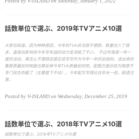
Posted by V-ISLAND on Saturday, January 1, 2022
話数単位で選ぶ、2019年TVアニメ10選
大家也知道，因为种种原因，今年的TVA状况很不理想，数量也少了很
多，直接也影响到今年写年选的动力变消极了不少。 不过毕竟是一年一
度的活动，再怎么不理想还是应该写写作为今年一年的总结的。选出来的
集数质量如何侧面也算反映今年TVA质量如何吧。配图方面也较为随意不
专门找生肉截了（主要是下不动）。今年配文写得比往年长一些，剧透注
意。
Posted by V-ISLAND on Wednesday, December 25, 2019
話数単位で選ぶ、2018年TVアニメ10選
話数単位で選ぶ、2018年TVアニメ10選